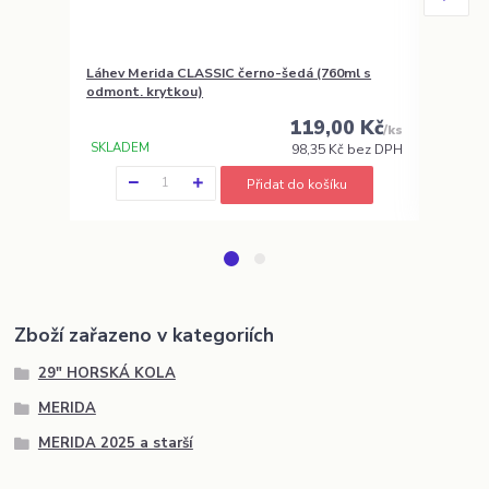
Láhev Merida CLASSIC černo-šedá (760ml s
Košík na
odmont. krytkou)
119,00 Kč
na cestě
/
ks
SKLADEM
98,35 Kč
bez DPH
Přidat do košíku
Zboží zařazeno v kategoriích
29" HORSKÁ KOLA
MERIDA
MERIDA 2025 a starší