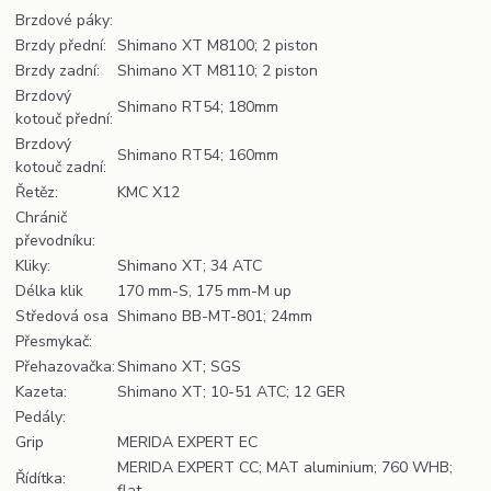
Brzdové páky:
Brzdy přední:
Shimano XT M8100; 2 piston
Brzdy zadní:
Shimano XT M8110; 2 piston
Brzdový
Shimano RT54; 180mm
kotouč přední:
Brzdový
Shimano RT54; 160mm
kotouč zadní:
Řetěz:
KMC X12
Chránič
převodníku:
Kliky:
Shimano XT; 34 ATC
Délka klik
170 mm-S, 175 mm-M up
Středová osa
Shimano BB-MT-801; 24mm
Přesmykač:
Přehazovačka:
Shimano XT; SGS
Kazeta:
Shimano XT; 10-51 ATC; 12 GER
Pedály:
Grip
MERIDA EXPERT EC
MERIDA EXPERT CC; MAT aluminium; 760 WHB;
Řídítka:
flat