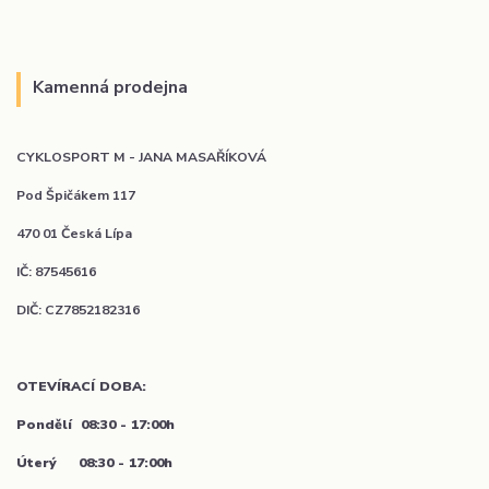
Kamenná prodejna
CYKLOSPORT M - JANA MASAŘÍKOVÁ
Pod Špičákem 117
470 01 Česká Lípa
IČ: 87545616
DIČ: CZ7852182316
OTEVÍRACÍ DOBA:
Pondělí
08:30 - 17:00h
Úterý 08:30 - 17:00h