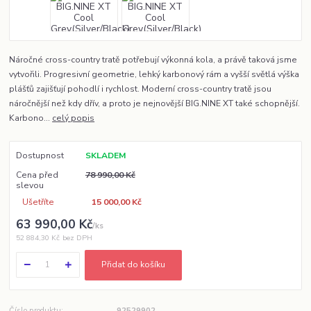
Náročné cross-country tratě potřebují výkonná kola, a právě taková jsme
vytvořili. Progresivní geometrie, lehký karbonový rám a vyšší světlá výška
plášťů zajišťují pohodlí i rychlost. Moderní cross-country tratě jsou
náročnější než kdy dřív, a proto je nejnovější BIG.NINE XT také schopnější.
Karbono...
celý popis
Dostupnost
SKLADEM
Cena před
78 990,00 Kč
slevou
Ušetříte
15 000,00 Kč
63 990,00 Kč
/
ks
52 884,30 Kč
bez DPH
Přidat do košíku
Číslo produktu:
92529902