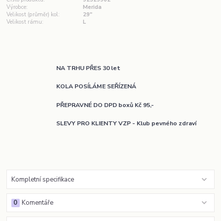
Výrobce:
Merida
Velikost (průměr) kol:
29"
Velikost rámu:
L
NA TRHU PŘES 30 let
KOLA POSÍLÁME SEŘÍZENÁ
PŘEPRAVNÉ DO DPD boxů Kč 95,-
SLEVY PRO KLIENTY VZP - Klub pevného zdraví
Kompletní specifikace
0
Komentáře