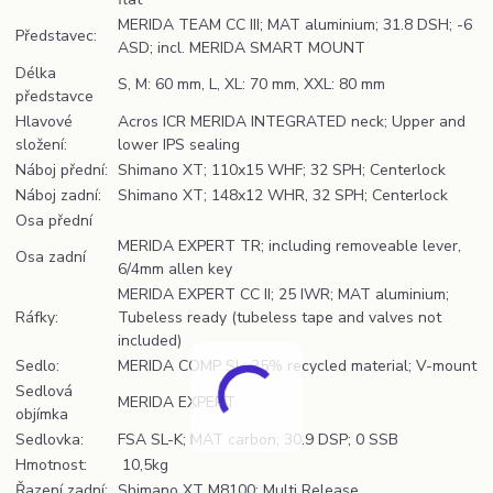
MERIDA TEAM CC III; MAT aluminium; 31.8 DSH; -6
Představec:
ASD; incl. MERIDA SMART MOUNT
Délka
S, M: 60 mm, L, XL: 70 mm, XXL: 80 mm
představce
Hlavové
Acros ICR MERIDA INTEGRATED neck; Upper and
složení:
lower IPS sealing
Náboj přední:
Shimano XT; 110x15 WHF; 32 SPH; Centerlock
Náboj zadní:
Shimano XT; 148x12 WHR, 32 SPH; Centerlock
Osa přední
MERIDA EXPERT TR; including removeable lever,
Osa zadní
6/4mm allen key
MERIDA EXPERT CC II; 25 IWR; MAT aluminium;
Ráfky:
Tubeless ready (tubeless tape and valves not
included)
Sedlo:
MERIDA COMP SL; 25% recycled material; V-mount
Sedlová
MERIDA EXPERT
objímka
Sedlovka:
FSA SL-K; MAT carbon; 30.9 DSP; 0 SSB
Hmotnost:
10,5kg
Řazení zadní:
Shimano XT M8100; Multi Release