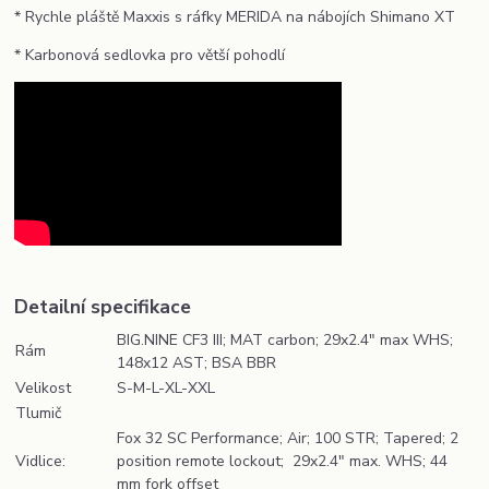
* Rychle pláště Maxxis s ráfky MERIDA na nábojích Shimano XT
* Karbonová sedlovka pro větší pohodlí
Detailní specifikace
BIG.NINE CF3 III; MAT carbon; 29x2.4" max WHS;
Rám
148x12 AST; BSA BBR
Velikost
S-M-L-XL-XXL
Tlumič
Fox 32 SC Performance; Air; 100 STR; Tapered; 2
Vidlice:
position remote lockout; 29x2.4" max. WHS; 44
mm fork offset