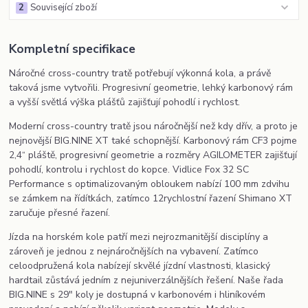
2
Související zboží
Kompletní specifikace
Náročné cross-country tratě potřebují výkonná kola, a právě
taková jsme vytvořili. Progresivní geometrie, lehký karbonový rám
a vyšší světlá výška plášťů zajišťují pohodlí i rychlost.
Moderní cross-country tratě jsou náročnější než kdy dřív, a proto je
nejnovější BIG.NINE XT také schopnější. Karbonový rám CF3 pojme
2,4“ pláště, progresivní geometrie a rozměry AGILOMETER zajišťují
pohodlí, kontrolu i rychlost do kopce. Vidlice Fox 32 SC
Performance s optimalizovaným obloukem nabízí 100 mm zdvihu
se zámkem na řídítkách, zatímco 12rychlostní řazení Shimano XT
zaručuje přesné řazení.
Jízda na horském kole patří mezi nejrozmanitější disciplíny a
zároveň je jednou z nejnáročnějších na vybavení. Zatímco
celoodpružená kola nabízejí skvělé jízdní vlastnosti, klasický
hardtail zůstává jedním z nejuniverzálnějších řešení. Naše řada
BIG.NINE s 29" koly je dostupná v karbonovém i hliníkovém