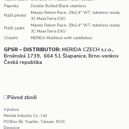
Paprsky:
Double Butted Black stainless
Maxxis Rekon Race; 29x2.4" WT; tubeless ready;
Plášť přední:
3C MaxxTerra EXO
Maxxis Rekon Race; 29x2.4" WT; tubeless ready;
Plášť zadní:
3C MaxxTerra EXO
Ostatní
MERIDA Multitool with saddlebox
GPSR – DISTRIBUTOR:
MERIDA CZECH s.r.o.,
Brněnská 1739, 664 51 Šlapanice, Brno-venkov
Česká republika
Původ zboží
Výrobce
Merida Industry Co., Ltd.
P.O.Box 56, Yuanlin, Taiwan, R.O.C
Dovozce