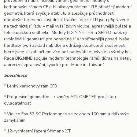
provedení a nabízí několik variant geometrie. Modely s
karbonovým rámem CF a hliníkovým rámem LITE přinášejí moderní
geometrii, která zvyšuje stabilitu a zlepšuje průchodnost
náročným terénem i závodními tratěmi. Verze TR jsou připravené
na techničtější jízdu – mají vyšší zdvih vidlice, agresivnější pláště a
teleskopickou sedlovku. Modely BIG.NINE TFS a SPEED nabízejí
uvolněnější geometrii pro pohodlnější a vzpřímenější posed. Naše
hardtaily tvoří základ nabídky a odrážejí dlouholeté zkušenosti,
které jsme získali během více než padesáti let vývoje a výroby kol.
Řada BIG.NINE spojuje moderní technologie rámů, důraz na detail
a precizní zpracování, typické pro „Made in Taiwan“.
Specifikace
* Lehký karbonový rám CF3
* Progresivní geometrie s rozměry AGILOMETER pro jistou
ovladatelnost
* Vidlice Fox 32 SC Performance se zdvihem 100 mm a dálkovým
zamykáním
* 12-rychlostní řazení Shimano XT