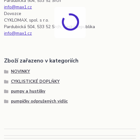
Pardubická 504, 533 52 Srch
info@max1.cz
Dovozce
CYKLOMAX, spol. s r.o.
Pardubická 504, 533 52 Srch, Česká republika
info@max1.cz
Zboží zařazeno v kategoriích
NOVINKY
CYKLISTICKÉ DOPLŇKY
pumpy a hustilky
pumpičky odpružených vidlic