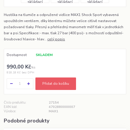
Hustilka na tlumiče a odpružené vidlice MAX1 Shock Sport vybavená
upouštěcím ventilem, díky kterému můžete velice citlivě nastavovat
požadované tlaky. Přesný a přehledný manometr měří tlak v jednotkách
bar a psi.Specifikace:- max. tlak 27 bar (400 psi)- s možností odpuštění-
šroubovací hlavice- hlav...
celý popis
Dostupnost
SKLADEM
990,00 Kč
/
ks
818,18 Kč
bez DPH
Přidat do košíku
Číslo produktu:
27154
EAN kód:
4702880000007
Výrobce:
MAX1
Podobné produkty